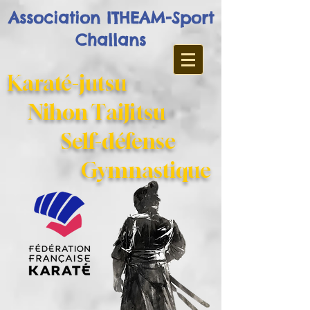
Association ITHEAM-Sport
Challans
Karaté-jutsu
Nihon TaiJitsu
Self-défense
Gymnastique