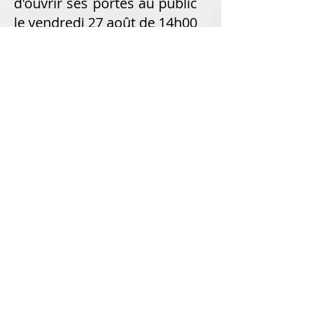
d'ouvrir ses portes au public
le vendredi 27 août de 14h00
à 17h00 pour présenter
l'ensemble de ses activités.
Cette opération de
communication sera
reconduite le samedi 28
août d 14h00 à 18h00 .
Forum des association
Challandaises
:
L'association ITHEAM
participera au forum des
association organisé par
la ville de Challans le