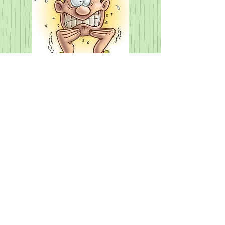
​L'enseignement de la défense
personnelle est souvent basé sur des
arts martiaux
ou des
sports de combat
avec toutefois une différence de taille :
les arts martiaux
, portent une
attention particulière au respect de
l'adversaire, parfois même nommé
« partenaire ».