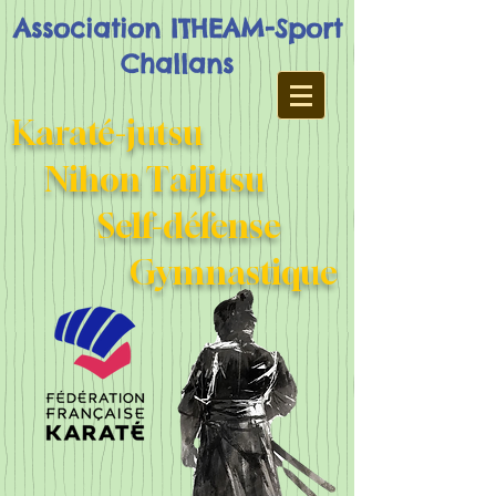
Association ITHEAM-Sport
Challans
Karaté-jutsu
Nihon TaiJitsu
Self-défense
Gymnastique