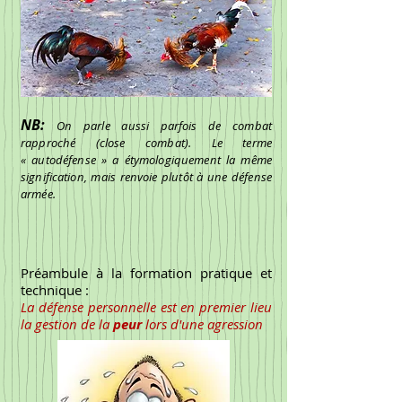
NB:
On parle aussi parfois de combat
rapproché (close combat). Le terme
«
autodéfense
» a étymologiquement la même
signification, mais renvoie plutôt à une
défense
armée
.
Préambule à la formation pratique et
technique :
L
a défense personnelle est en premier lieu
la gestion de la
peur
lors d'une agression